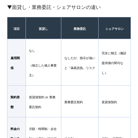
▼面貸し・業務委託・シェアサロンの違い
項目
面貸し
業務委託
シェアサロン
なし
完全に独立（施設
雇用関
なしだが、指示が強い
提供側の関与な
（独立した個人事業
係
と「偽装請負」リスク
し）
主）
契約形
賃貸借契約 or 業務
業務委託契約
賃貸借契約
態
委託契約
料金の
月額・時間制・歩合