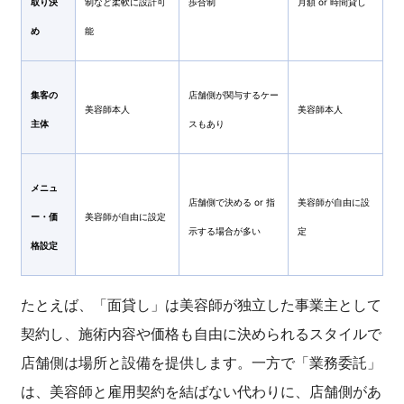
取り決
制など柔軟に設計可
歩合制
月額 or 時間貸し
め
能
集客の
店舗側が関与するケー
美容師本人
美容師本人
主体
スもあり
メニュ
店舗側で決める or 指
美容師が自由に設
ー・価
美容師が自由に設定
示する場合が多い
定
格設定
たとえば、「面貸し」は美容師が独立した事業主として
契約し、施術内容や価格も自由に決められるスタイルで
店舗側は場所と設備を提供します。一方で「業務委託」
は、美容師と雇用契約を結ばない代わりに、店舗側があ