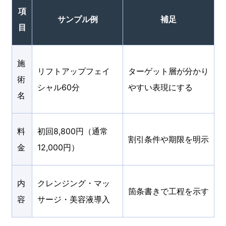
項
サンプル例
補足
目
施
リフトアップフェイ
ターゲット層が分かり
術
シャル60分
やすい表現にする
名
料
初回8,800円（通常
割引条件や期限を明示
金
12,000円）
内
クレンジング・マッ
箇条書きで工程を示す
容
サージ・美容液導入