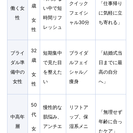
クイック
「仕事帰り
歳
働く女
い中で短
フェイシ
に気軽に立
性
時間リフ
女
ャル30分
ち寄れる」
レッシュ
性
32
ブライ
短期集中
ブライダ
「結婚式当
歳
ダル準
で見た目
ルフェイ
日までに最
備中の
を整えた
シャル／
高の自分
女
女性
い
痩身
へ」
性
50
慢性的な
リフトア
「無理せず
代
中高年
肌悩み、
ップ、保
年齢に合っ
層
アンチエ
湿系メニ
女
たケア」