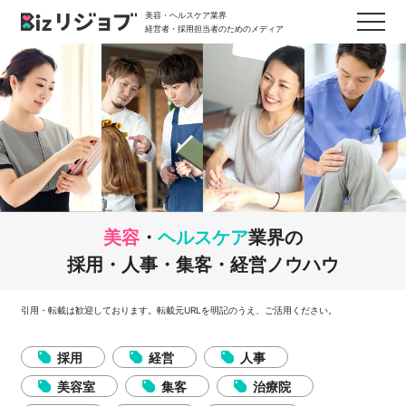
美容・ヘルスケア業界
経営者・採用担当者のためのメディア
美容
・
ヘルスケア
業界の
採用・人事・集客・経営ノウハウ
引用・転載は歓迎しております。転載元URLを明記のうえ、ご活用ください。
採用
経営
人事
美容室
集客
治療院