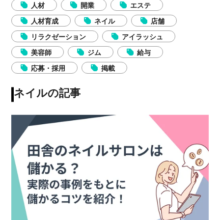
人材
開業
エステ
人材育成
ネイル
店舗
リラクゼーション
アイラッシュ
美容師
ジム
給与
応募・採用
掲載
ネイルの記事