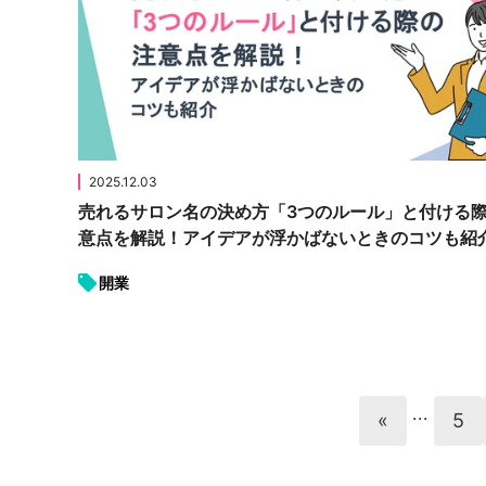
2025.12.03
売れるサロン名の決め方「3つのルール」と付ける
意点を解説！アイデアが浮かばないときのコツも紹
開業
...
«
5