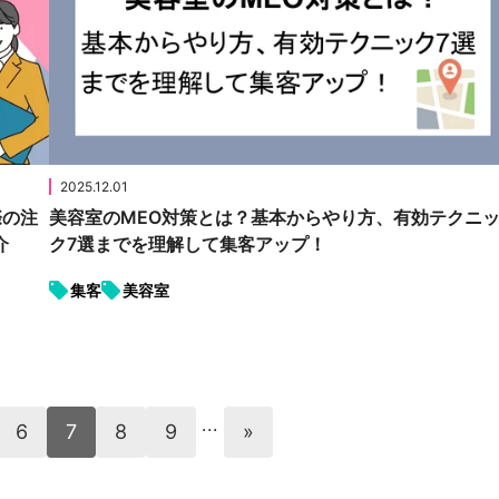
2025.12.01
際の注
美容室のMEO対策とは？基本からやり方、有効テクニ
介
ク7選までを理解して集客アップ！
集客
美容室
...
6
7
8
9
»