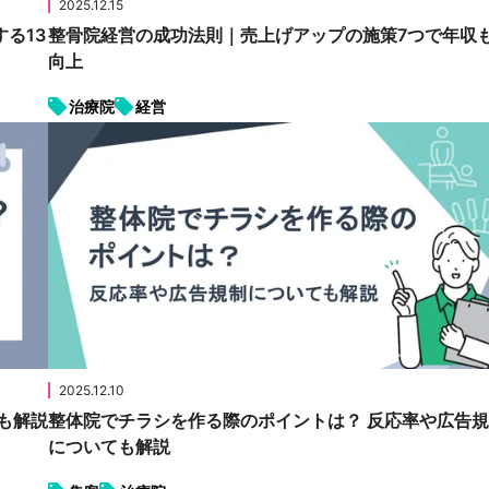
2025.12.15
る13
整骨院経営の成功法則｜売上げアップの施策7つで年収
向上
治療院
経営
2025.12.10
も解説
整体院でチラシを作る際のポイントは？ 反応率や広告
についても解説