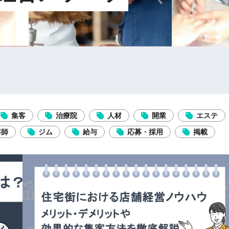
集客
治療院
人材
開業
エステ
容師
ジム
給与
応募・採用
掲載